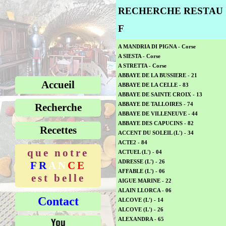
RECHERCHE RESTAU
F
A CASUCCIA - Corse
A MA FACON - 38
A MANDRIA DI PIGNA - Corse
A SIESTA - Corse
A STRETTA - Corse
ABBAYE DE LA BUSSIERE - 21
Accueil
ABBAYE DE LA CELLE - 83
ABBAYE DE SAINTE CROIX - 13
Recherche
ABBAYE DE TALLOIRES - 74
ABBAYE DE VILLENEUVE - 44
ABBAYE DES CAPUCINS - 82
Recettes
ACCENT DU SOLEIL (L') - 34
ACTE2 - 84
que notre
ACTUEL (L') - 04
ADRESSE (L') - 26
FR
AN
CE
AFFABLE (L') - 06
est belle
AIGUE MARINE - 22
ALAIN LLORCA - 06
Contact
ALCOVE (L') - 14
ALCOVE (L') - 26
ALEXANDRA - 65