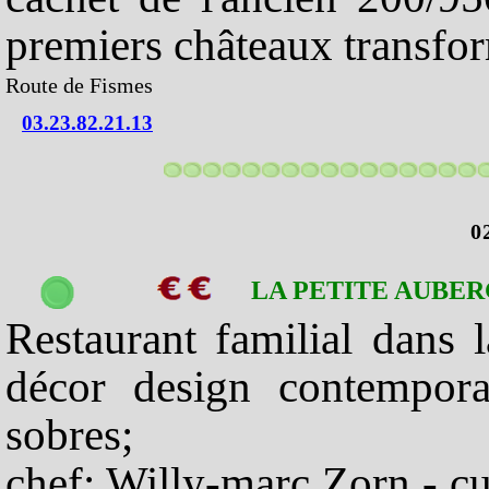
premiers châteaux transfor
Route de Fismes
03.23.82.21.13
0
LA PETITE AUBE
Restaurant familial dans 
décor design contemporai
sobres;
chef: Willy-marc Zorn - cui