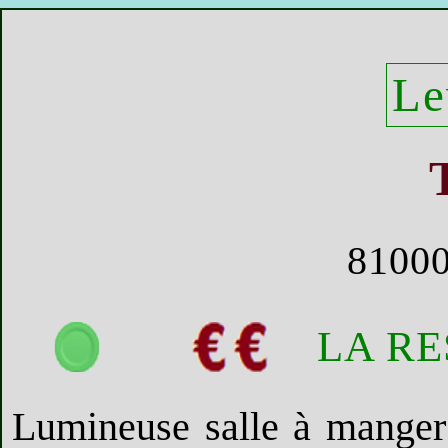
Le
8100
LA R
Lumineuse salle à manger