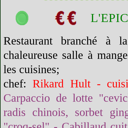
L'EPI
Restaurant branché à la
chaleureuse salle à mange
les cuisines;
chef:
Rikard Hult - cuis
Carpaccio de lotte "cevi
radis chinois, sorbet gi
"croq-sel" - Cabillaud cuit