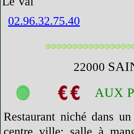
Le Val
02.96.32.75.40
SAI
22000
AUX 
Restaurant niché dans un
centre ville; salle à man