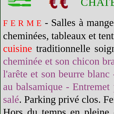
CHAT
- Salles à mange
F E R M E
cheminées, tableaux et tent
cuisine
traditionnelle soi
cheminée et son chicon brai
l'arête et son beurre blan
au balsamique - Entremet 
salé
. Parking privé clos. F
Hors du temps en pleine