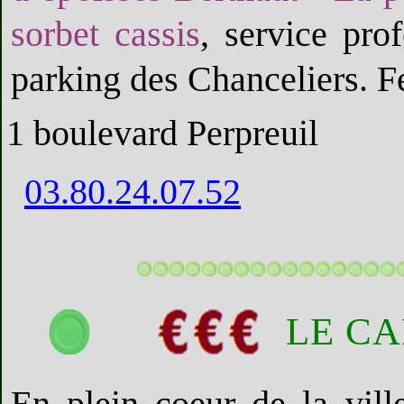
sorbet cassis
, service pro
parking des Chanceliers. F
1 boulevard Perpreuil
03.80.24.07.52
LE C
En plein coeur de la vil